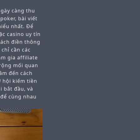
 ngày càng thu
poker, bài viết
hiểu nhất. Để
ặc casino uy tín
cách điền thông
 chỉ cần các
m gia affiliate
 rộng mối quan
tâm đến cách
 hội kiếm tiền
i bắt đầu, và
 để cùng nhau