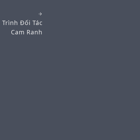
Trình Đối Tác
Cam Ranh