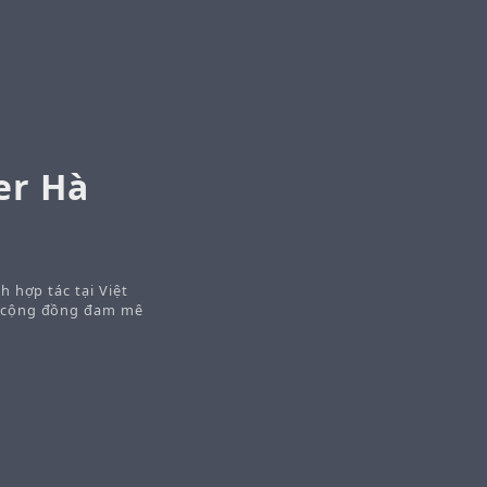
er Hà
h hợp tác tại Việt
và cộng đồng đam mê