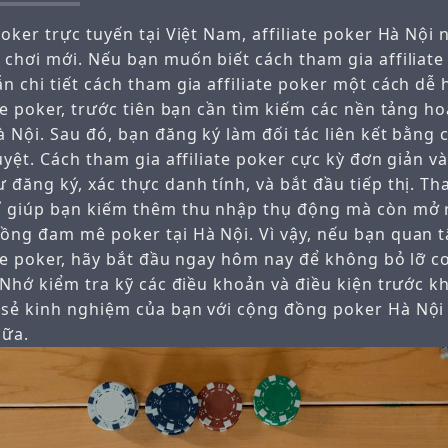
oker trực tuyến tại Việt Nam, affiliate poker Hà Nội
chơi mới. Nếu bạn muốn biết cách tham gia affiliate 
n chi tiết cách tham gia affiliate poker một cách dễ 
te poker, trước tiên bạn cần tìm kiếm các nền tảng ho
à Nội. Sau đó, bạn đăng ký làm đối tác liên kết bằng 
uyệt. Cách tham gia affiliate poker cực kỳ đơn giản và
đăng ký, xác thực danh tính, và bắt đầu tiếp thị. Tha
ỉ giúp bạn kiếm thêm thu nhập thụ động mà còn mở
ồng đam mê poker tại Hà Nội. Vì vậy, nếu bạn quan 
ate poker, hãy bắt đầu ngay hôm nay để không bỏ lỡ cơ
 Nhớ kiểm tra kỹ các điều khoản và điều kiện trước kh
 sẻ kinh nghiệm của bạn với cộng đồng poker Hà Nội
nữa.