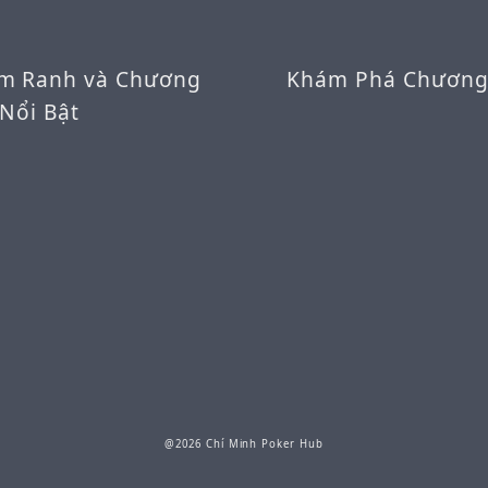
m Ranh và Chương
Khám Phá Chương 
 Nổi Bật
@2026 Chí Minh Poker Hub