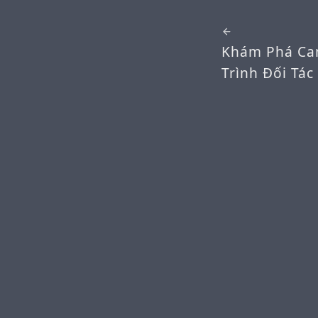
Khám Phá Ca
Trình Đối Tác