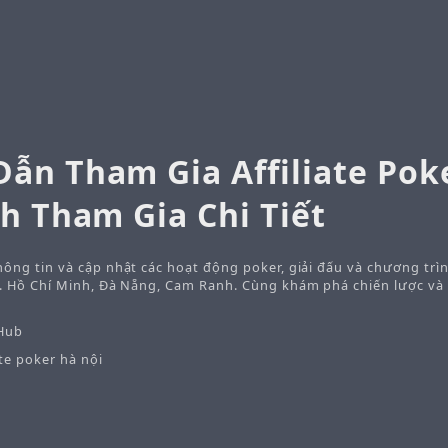
ẫn Tham Gia Affiliate Pok
ch Tham Gia Chi Tiết
hông tin và cập nhật các hoạt động poker, giải đấu và chương trìn
TP. Hồ Chí Minh, Đà Nẵng, Cam Ranh. Cùng khám phá chiến lược 
 Hub
ate poker hà nội